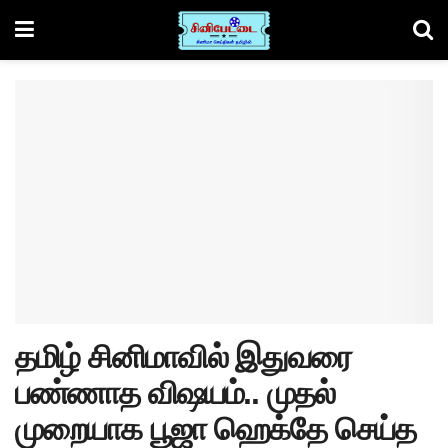
தமிழ் சினிமாவில் இதுவரை
பண்ணாத விஷயம்.. முதல்
முறையாக பூஜா ஹெக்தே செய்த