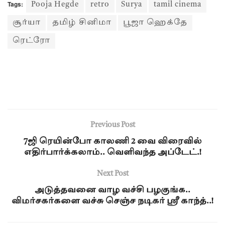
Tags:
Pooja Hegde
retro
Surya
tamil cinema
சூர்யா
தமிழ் சினிமா
பூஜா ஹெக்தே
ரெட்ரோ
Previous Post
7ஜி ரெயின்போ காலணி 2 வை விரைவில்
எதிர்பார்க்கலாம்.. வெளிவந்த அப்டேட்.!
Next Post
அடுத்தவனை வாழ வச்சி பழகுங்க..
விமர்சகர்களை வச்சு செஞ்ச நடிகர் ஸ்ரீ காந்த்..!