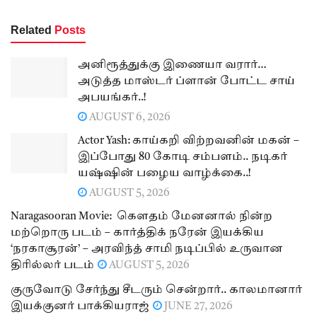
Related
Posts
அனிரூத்துக்கு இணையா வரார்…
அடுத்த மாஸ்டர் ப்ளான் போட்ட சாய்
அபயங்கர்..!
AUGUST 6, 2026
Actor Yash: காய்கறி விற்றவனின் மகன் –
இப்போது 80 கோடி சம்பளம்.. நடிகர்
யஷ்ஷின் பழைய வாழ்க்கை..!
AUGUST 5, 2026
Naragasooran Movie: கௌதம் மேனனால் நின்ற
மற்றொரு படம் – கார்த்திக் நரேன் இயக்கிய
‘நரகாசூரன்’ – அரவிந்த் சாமி நடிப்பில் உருவான
திரில்லர் படம்
AUGUST 5, 2026
குருவோடு சேர்ந்து சீடரும் சென்றார்.. காலமானார்
இயக்குனர் பாக்கியராஜ்
JUNE 27, 2026