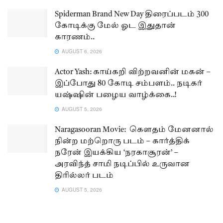
Spiderman Brand New Day திரைப்படம் 300
கோடிக்கு மேல் ஓட இதுதான்
காரணம்..
AUGUST 6, 2026
Actor Yash: காய்கறி விற்றவனின் மகன் –
இப்போது 80 கோடி சம்பளம்.. நடிகர்
யஷ்ஷின் பழைய வாழ்க்கை..!
AUGUST 5, 2026
Naragasooran Movie: கௌதம் மேனனால்
நின்ற மற்றொரு படம் – கார்த்திக்
நரேன் இயக்கிய ‘நரகாசூரன்’ –
அரவிந்த் சாமி நடிப்பில் உருவான
திரில்லர் படம்
AUGUST 5, 2026