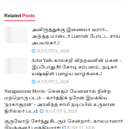
Related
Posts
அனிரூத்துக்கு இணையா வரார்…
அடுத்த மாஸ்டர் ப்ளான் போட்ட சாய்
அபயங்கர்..!
AUGUST 6, 2026
Actor Yash: காய்கறி விற்றவனின் மகன் –
இப்போது 80 கோடி சம்பளம்.. நடிகர்
யஷ்ஷின் பழைய வாழ்க்கை..!
AUGUST 5, 2026
Naragasooran Movie: கௌதம் மேனனால் நின்ற
மற்றொரு படம் – கார்த்திக் நரேன் இயக்கிய
‘நரகாசூரன்’ – அரவிந்த் சாமி நடிப்பில் உருவான
திரில்லர் படம்
AUGUST 5, 2026
குருவோடு சேர்ந்து சீடரும் சென்றார்.. காலமானார்
இயக்குனர் பாக்கியராஜ்
JUNE 27, 2026