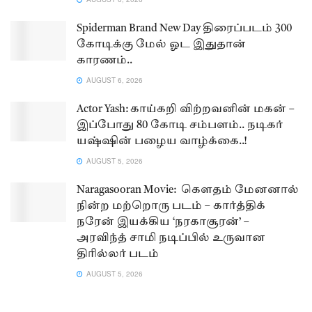
Spiderman Brand New Day திரைப்படம் 300
கோடிக்கு மேல் ஓட இதுதான்
காரணம்..
AUGUST 6, 2026
Actor Yash: காய்கறி விற்றவனின் மகன் –
இப்போது 80 கோடி சம்பளம்.. நடிகர்
யஷ்ஷின் பழைய வாழ்க்கை..!
AUGUST 5, 2026
Naragasooran Movie: கௌதம் மேனனால்
நின்ற மற்றொரு படம் – கார்த்திக்
நரேன் இயக்கிய ‘நரகாசூரன்’ –
அரவிந்த் சாமி நடிப்பில் உருவான
திரில்லர் படம்
AUGUST 5, 2026