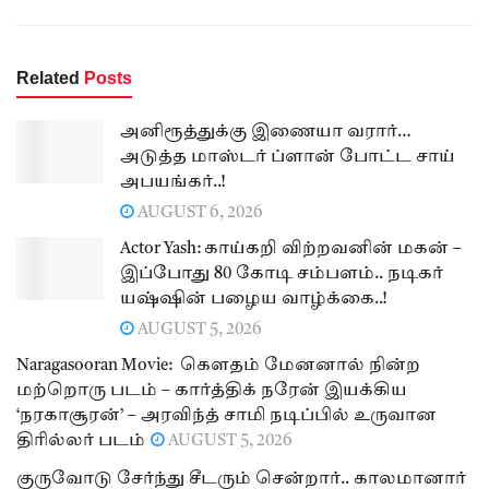
Related
Posts
அனிரூத்துக்கு இணையா வரார்…
அடுத்த மாஸ்டர் ப்ளான் போட்ட சாய்
அபயங்கர்..!
AUGUST 6, 2026
Actor Yash: காய்கறி விற்றவனின் மகன் –
இப்போது 80 கோடி சம்பளம்.. நடிகர்
யஷ்ஷின் பழைய வாழ்க்கை..!
AUGUST 5, 2026
Naragasooran Movie: கௌதம் மேனனால் நின்ற
மற்றொரு படம் – கார்த்திக் நரேன் இயக்கிய
‘நரகாசூரன்’ – அரவிந்த் சாமி நடிப்பில் உருவான
திரில்லர் படம்
AUGUST 5, 2026
குருவோடு சேர்ந்து சீடரும் சென்றார்.. காலமானார்