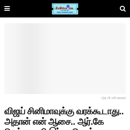
vjay rk selvamani
விஜய் சினிமாவுக்கு வரக்கூடாது..
அதான் என் ஆசை.. ஆர்.கே