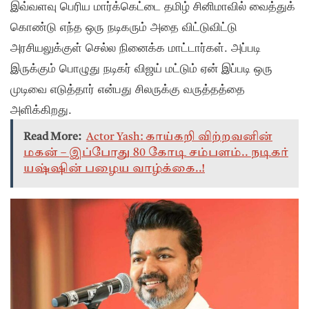
இவ்வளவு பெரிய மார்க்கெட்டை தமிழ் சினிமாவில் வைத்துக்
கொண்டு எந்த ஒரு நடிகரும் அதை விட்டுவிட்டு
அரசியலுக்குள் செல்ல நினைக்க மாட்டார்கள். அப்படி
இருக்கும் பொழுது நடிகர் விஜய் மட்டும் ஏன் இப்படி ஒரு
முடிவை எடுத்தார் என்பது சிலருக்கு வருத்தத்தை
அளிக்கிறது.
Read More:
Actor Yash: காய்கறி விற்றவனின்
மகன் – இப்போது 80 கோடி சம்பளம்.. நடிகர்
யஷ்ஷின் பழைய வாழ்க்கை..!