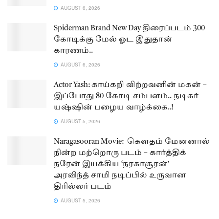
AUGUST 6, 2026
Spiderman Brand New Day திரைப்படம் 300
கோடிக்கு மேல் ஓட இதுதான்
காரணம்..
AUGUST 6, 2026
Actor Yash: காய்கறி விற்றவனின் மகன் –
இப்போது 80 கோடி சம்பளம்.. நடிகர்
யஷ்ஷின் பழைய வாழ்க்கை..!
AUGUST 5, 2026
Naragasooran Movie: கௌதம் மேனனால்
நின்ற மற்றொரு படம் – கார்த்திக்
நரேன் இயக்கிய ‘நரகாசூரன்’ –
அரவிந்த் சாமி நடிப்பில் உருவான
திரில்லர் படம்
AUGUST 5, 2026