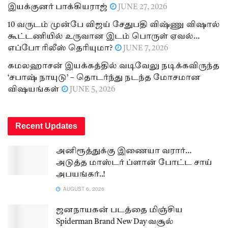
இயக்குனர் பாக்கியராஜ்
JUNE 27, 2026
10 வருடம் முன்பே விஜய் சேதுபதி விஷ்ணு விஷால்
கூட்டணியில் உருவான இடம் பொருள் ஏவல்…
எப்போ ரிலீஸ் தெரியுமா?
JUNE 7, 2026
கமலஹாசன் இயக்கத்தில் வடிவேலு நடிக்கவிருந்த
‘சபாஷ் நாயுடு’ – தொடர்ந்து நடந்த மோசமான
விஷயங்கள்
JUNE 5, 2026
Recent Updates
அனிரூத்துக்கு இணையா வரார்…
அடுத்த மாஸ்டர் ப்ளான் போட்ட சாய்
அபயங்கர்..!
AUGUST 6, 2026
ஜனநாயகன் படத்தை மிஞ்சிய
Spiderman Brand New Day வசூல்