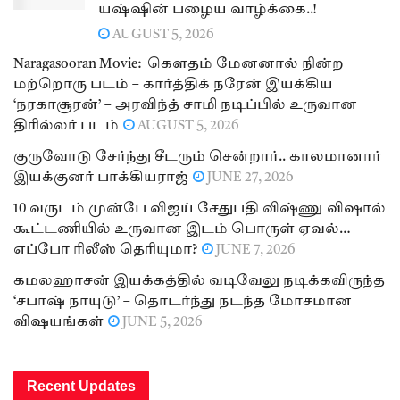
யஷ்ஷின் பழைய வாழ்க்கை..!
AUGUST 5, 2026
Naragasooran Movie: கௌதம் மேனனால் நின்ற
மற்றொரு படம் – கார்த்திக் நரேன் இயக்கிய
‘நரகாசூரன்’ – அரவிந்த் சாமி நடிப்பில் உருவான
திரில்லர் படம்
AUGUST 5, 2026
குருவோடு சேர்ந்து சீடரும் சென்றார்.. காலமானார்
இயக்குனர் பாக்கியராஜ்
JUNE 27, 2026
10 வருடம் முன்பே விஜய் சேதுபதி விஷ்ணு விஷால்
கூட்டணியில் உருவான இடம் பொருள் ஏவல்…
எப்போ ரிலீஸ் தெரியுமா?
JUNE 7, 2026
கமலஹாசன் இயக்கத்தில் வடிவேலு நடிக்கவிருந்த
‘சபாஷ் நாயுடு’ – தொடர்ந்து நடந்த மோசமான
விஷயங்கள்
JUNE 5, 2026
Recent Updates