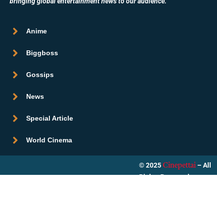
bringing global entertainment news to our audience.
Anime
Biggboss
Gossips
News
Special Article
World Cinema
© 2025
– All
Cinepettai
Rights Reserved