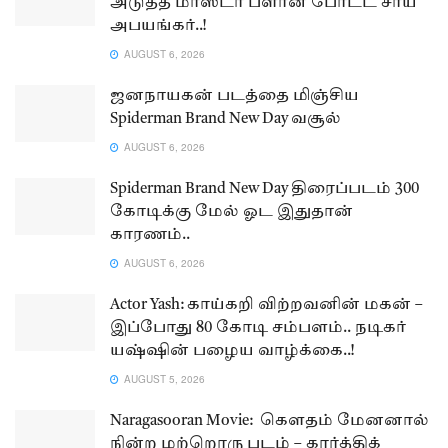
அடுத்த மாஸ்டர் ப்ளான் போட்ட சாய்
அபயங்கர்..!
AUGUST 6, 2026
ஜனநாயகன் படத்தை மிஞ்சிய
Spiderman Brand New Day வசூல்
AUGUST 6, 2026
Spiderman Brand New Day திரைப்படம் 300
கோடிக்கு மேல் ஓட இதுதான்
காரணம்..
AUGUST 6, 2026
Actor Yash: காய்கறி விற்றவனின் மகன் –
இப்போது 80 கோடி சம்பளம்.. நடிகர்
யஷ்ஷின் பழைய வாழ்க்கை..!
AUGUST 5, 2026
Naragasooran Movie: கௌதம் மேனனால்
நின்ற மற்றொரு படம் – கார்த்திக்