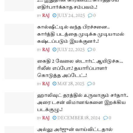
2… இதுதான் காரணம்..! கார்த்தியே
எதிர்பார்க்காத சம்பவம்..!
BY
RAJ
JULY 24, 2025
0
கால்ஷீட்டில் வந்த பிரச்சனை..
கார்த்தி படத்தை முடிக்க முடியாமல்
கஷ்டப்படும் இயக்குனர்..!
BY
RAJ
JULY 22, 2025
0
கைதி 2 வேலை ஸ்டார்ட் ஆயிடுச்சு…
ரிலீஸ் எப்போ.! தயாரிப்பாளர்
கொடுத்த அப்டேட்..!
BY
RAJ
MAY 28, 2025
0
ஹாலிவுட் தரத்தில் உருவாகும் சர்தார்..
அரை டசன் விமானங்களை இறக்கிய
படக்குழு..!
BY
RAJ
DECEMBER 18, 2024
0
அல்லு அர்ஜுன் வாய்விட்டதால்