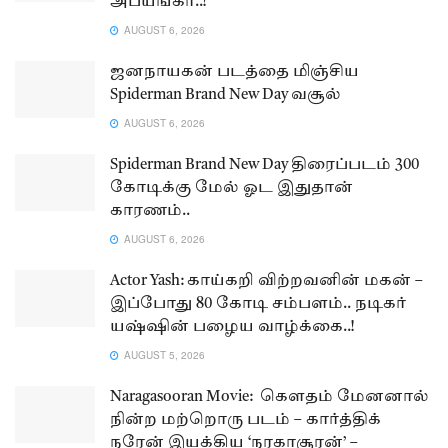
அபயங்கர்..!
AUGUST 6, 2026
ஜனநாயகன் படத்தை மிஞ்சிய
Spiderman Brand New Day வசூல்
AUGUST 6, 2026
Spiderman Brand New Day திரைப்படம் 300
கோடிக்கு மேல் ஓட இதுதான்
காரணம்..
AUGUST 6, 2026
Actor Yash: காய்கறி விற்றவனின் மகன் –
இப்போது 80 கோடி சம்பளம்.. நடிகர்
யஷ்ஷின் பழைய வாழ்க்கை..!
AUGUST 5, 2026
Naragasooran Movie: கௌதம் மேனனால்
நின்ற மற்றொரு படம் – கார்த்திக்
நரேன் இயக்கிய ‘நரகாசூரன்’ –