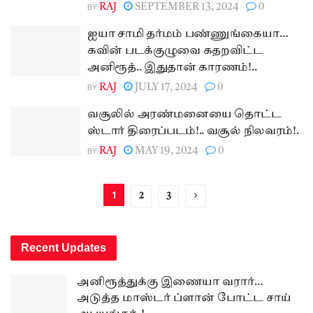
BY
RAJ
SEPTEMBER 13, 2024
0
ஐயா சாமி தர்மம் பண்ணுங்கையா…
கவின் படக்குழுவை கதறவிட்ட
அனிரூத்.. இதுதான் காரணம்!..
BY
RAJ
JULY 17, 2024
0
வசூலில் அரண்மனையை தொட்ட
ஸ்டார் திரைப்படம்!.. வசூல் நிலவரம்!.
BY
RAJ
MAY 19, 2024
0
1
2
3
Recent Updates
அனிரூத்துக்கு இணையா வரார்…
அடுத்த மாஸ்டர் ப்ளான் போட்ட சாய்