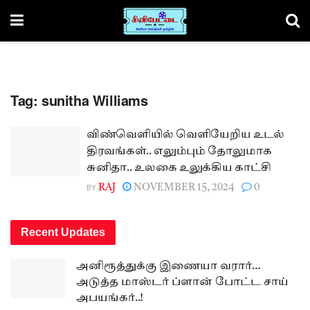
Tag:
sunitha Williams
விண்வெளியில் வெளியேறிய உடல்
திரவங்கள்.. எலும்பும் தோலுமாக
சுனிதா.. உலகை உலுக்கிய காட்சி
BY
RAJ
NOVEMBER 15, 2024
0
Recent Updates
அனிரூத்துக்கு இணையா வரார்…
அடுத்த மாஸ்டர் ப்ளான் போட்ட சாய்
அபயங்கர்..!