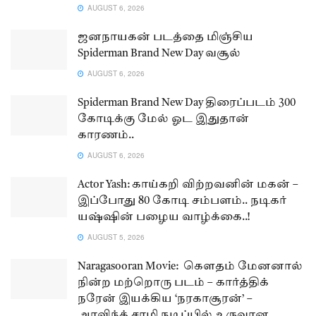
AUGUST 6, 2026
ஜனநாயகன் படத்தை மிஞ்சிய
Spiderman Brand New Day வசூல்
AUGUST 6, 2026
Spiderman Brand New Day திரைப்படம் 300
கோடிக்கு மேல் ஓட இதுதான்
காரணம்..
AUGUST 6, 2026
Actor Yash: காய்கறி விற்றவனின் மகன் –
இப்போது 80 கோடி சம்பளம்.. நடிகர்
யஷ்ஷின் பழைய வாழ்க்கை..!
AUGUST 5, 2026
Naragasooran Movie: கௌதம் மேனனால்
நின்ற மற்றொரு படம் – கார்த்திக்
நரேன் இயக்கிய ‘நரகாசூரன்’ –
அரவிந்த் சாமி நடிப்பில் உருவான