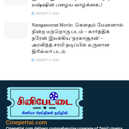
யஷ்ஷின் பழைய வாழ்க்கை..!
AUGUST 5, 2026
Naragasooran Movie: கௌதம் மேனனால்
நின்ற மற்றொரு படம் – கார்த்திக்
நரேன் இயக்கிய ‘நரகாசூரன்’ –
அரவிந்த் சாமி நடிப்பில் உருவான
திரில்லர் படம்
AUGUST 5, 2026
Cinepettai.com
Cinepettai.com delivers comprehensive coverage of Tamil cinema,