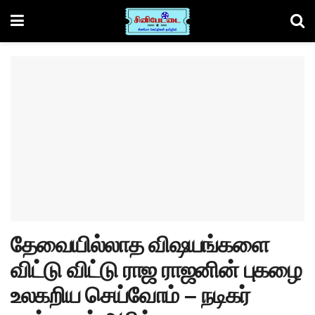
தேவையில்லாத விஷயங்களை
விட்டு விட்டு ராஜ ராஜனின் புகழை
உலகறிய செய்வோம் – நடிகர்