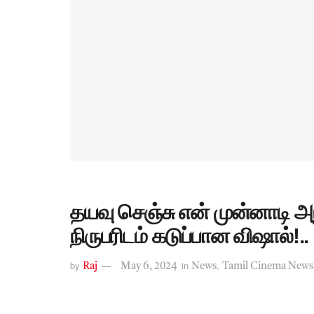
தயவு செஞ்சு என் முன்னாடி 
நிருபரிடம் கடுப்பான விஷால்!..
by
in
,
Raj
May 6, 2024
News
Tamil Cinema News