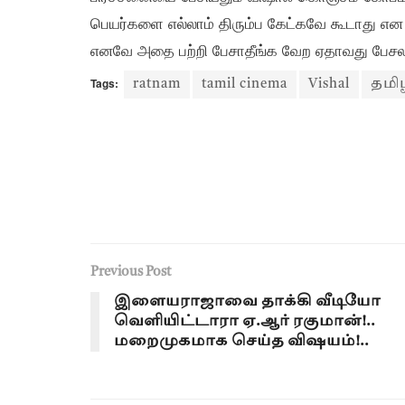
பெயர்களை எல்லாம் திரும்ப கேட்கவே கூடாது என
எனவே அதை பற்றி பேசாதீங்க வேற ஏதாவது பேசலாம
Tags:
ratnam
tamil cinema
Vishal
தமி
Previous Post
இளையராஜாவை தாக்கி வீடியோ
வெளியிட்டாரா ஏ.ஆர் ரகுமான்!..
மறைமுகமாக செய்த விஷயம்!..