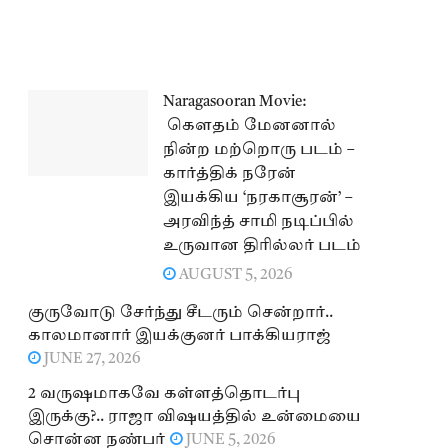
Naragasooran Movie:
கௌதம் மேனனால்
நின்ற மற்றொரு படம் –
கார்த்திக் நரேன்
இயக்கிய ‘நரகாசூரன்’ –
அரவிந்த் சாமி நடிப்பில்
உருவான திரில்லர் படம்
AUGUST 5, 2026
குருவோடு சேர்ந்து சீடரும் சென்றார்..
காலமானார் இயக்குனர் பாக்கியராஜ்
JUNE 27, 2026
2 வருஷமாகவே கள்ளத்தொடர்பு
இருக்கு?.. ராஜா விஷயத்தில் உன்மையை
சொன்ன நண்பர்
JUNE 5, 2026