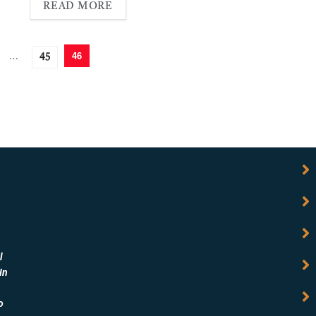
READ MORE
…
46
45
l
In
o