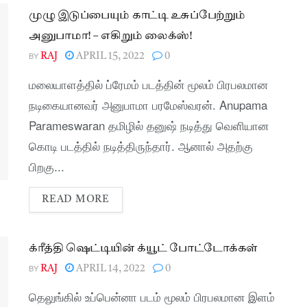
முழு இடுப்பையும் காட்டி உசுப்பேற்றும்
அனுபாமா! – எகிறும் லைக்ஸ்!
BY
RAJ
APRIL 15, 2022
0
மலையாளத்தில் ப்ரேமம் படத்தின் மூலம் பிரபலமான
நடிகையானவர் அனுபாமா பரமேஸ்வரன். Anupama
Parameswaran தமிழில் தனுஷ் நடித்து வெளியான
கொடி படத்தில் நடித்திருந்தார். ஆனால் அதற்கு
பிறகு...
READ MORE
க்ரீத்தி ஷெட்டியின் க்யூட் போட்டோக்கள்
BY
RAJ
APRIL 14, 2022
0
தெலுங்கில் உப்பென்னா படம் மூலம் பிரபலமான இளம்