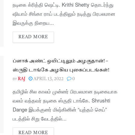
நடிகை க்ரித்தி ஷெட்டி. Krithi Shetty தொடர்ந்து
ஷியாம் சிங்கா ராய் படத்திலும் நடித்து பிரபலமான
இவருக்கு நிறைய...
READ MORE
ப்ளாக் அண்ட் ஒயிட்டிலும் அழகுதான்! –
ஸ்ருதி டாங்கே அழகிய புகைப்படங்கள்!
BY
RAJ
APRIL 13, 2022
0
தமிழில் சில காலம் முன்னர் பிரபலமான நடிகையாக
வலம் வந்தவர் நடிகை ஸ்ருதி டாங்கே. Shrushti
Dange இயக்குனர் மிஷ்கினின் “யுத்தம் செய்”
படத்தில் சிறு வேடத்தில்...
READ MORE