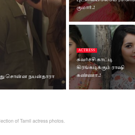
புடவையிலேயே ரசிகர்
குமார்..!
ACTRESS
கவர்ச்சி காட்டி
கிரங்கடிக்கும் ராஷி
கண்ணா..!
்த்து சொன்ன நயன்தாரா
ection of Tamil actress photos.