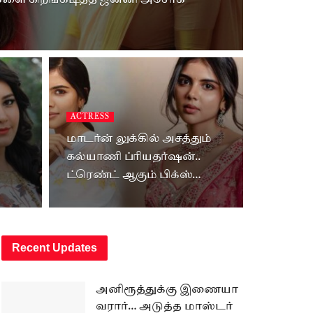
களை கிறங்கடித்த ஜனனி அசோக்
ACTRESS
மாடர்ன் லுக்கில் அசத்தும்
கல்யாணி ப்ரியதர்ஷன்..
ட்ரெண்ட் ஆகும் பிக்ஸ்…
Recent Updates
அனிரூத்துக்கு இணையா
வரார்… அடுத்த மாஸ்டர்