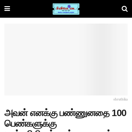
shruthika
அவன் எனக்கு பண்ணுனதை 100
பெண்களுக்கு