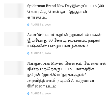
Spiderman Brand New Day திரைப்படம் 300
கோடிக்கு மேல் ஓட இதுதான்
காரணம்..
AUGUST 6, 2026
Actor Yash: காய்கறி விற்றவனின் மகன் –
இப்போது 80 கோடி சம்பளம்.. நடிகர்
யஷ்ஷின் பழைய வாழ்க்கை..!
AUGUST 5, 2026
Naragasooran Movie: கௌதம் மேனனால்
நின்ற மற்றொரு படம் – கார்த்திக்
நரேன் இயக்கிய ‘நரகாசூரன்’ –
அரவிந்த் சாமி நடிப்பில் உருவான
திரில்லர் படம்
AUGUST 5, 2026