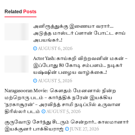
Related
Posts
அனிரூத்துக்கு இணையா வரார்…
அடுத்த மாஸ்டர் ப்ளான் போட்ட சாய்
அபயங்கர்..!
AUGUST 6, 2026
Actor Yash: காய்கறி விற்றவனின் மகன் –
இப்போது 80 கோடி சம்பளம்.. நடிகர்
யஷ்ஷின் பழைய வாழ்க்கை..!
AUGUST 5, 2026
Naragasooran Movie: கௌதம் மேனனால் நின்ற
மற்றொரு படம் – கார்த்திக் நரேன் இயக்கிய
‘நரகாசூரன்’ – அரவிந்த் சாமி நடிப்பில் உருவான
திரில்லர் படம்
AUGUST 5, 2026
குருவோடு சேர்ந்து சீடரும் சென்றார்.. காலமானார்
இயக்குனர் பாக்கியராஜ்
JUNE 27, 2026