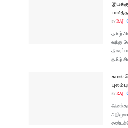
இயக்கு
பார்த்த
BY
RAJ
தமிழ் ச
வந்து க
திரைப்ப
தமிழ் ச
கமல் 
புலம்பு
BY
RAJ
ஆனந்தம்
அறிமுகம
சண்டக்