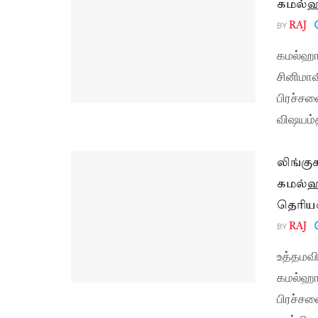
கமல்ஹா
BY
RAJ
கமல்ஹாச
சினிமாவ
பிரச்சன
விஷயம்த
லிங்கு
கமல்ஹா
தெரியல
BY
RAJ
உத்தமவி
கமல்ஹா
பிரச்சன