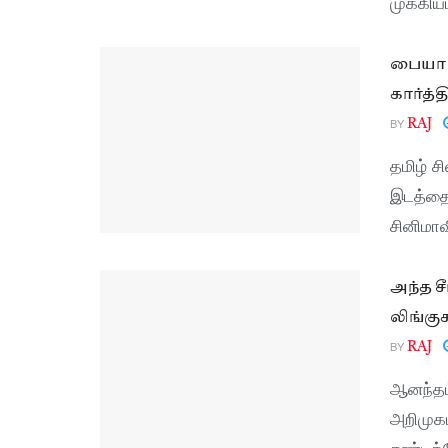
முக்கிய
பையா 
கார்த்
BY
RAJ
தமிழ் ச
இடத்தை 
சினிமாவ
அந்த ச
லிங்குச
BY
RAJ
ஆனந்தம்
அறிமுகம
சண்டக்