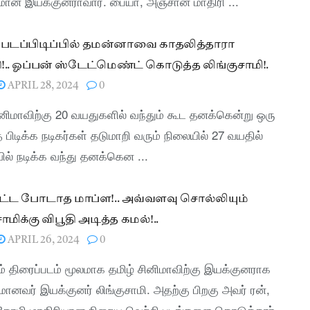
மான இயக்குனராவார். பையா, அஞ்சான் மாதிரி ...
படப்பிடிப்பில் தமன்னாவை காதலித்தாரா
தி!.. ஓப்பன் ஸ்டேட்மெண்ட் கொடுத்த லிங்குசாமி!.
APRIL 28, 2024
0
ினிமாவிற்கு 20 வயதுகளில் வந்தும் கூட தனக்கென்று ஒரு
பிடிக்க நடிகர்கள் தடுமாறி வரும் நிலையில் 27 வயதில்
ில் நடிக்க வந்து தனக்கென ...
ீட்ட போடாத மாப்ள!.. அவ்வளவு சொல்லியும்
ாமிக்கு விபூதி அடித்த கமல்!..
APRIL 26, 2024
0
 திரைப்படம் மூலமாக தமிழ் சினிமாவிற்கு இயக்குனராக
ானவர் இயக்குனர் லிங்குசாமி. அதற்கு பிறகு அவர் ரன்,
கோழி மாதிரியான நிறைய வெற்றி படங்களை கொடுத்தார்.