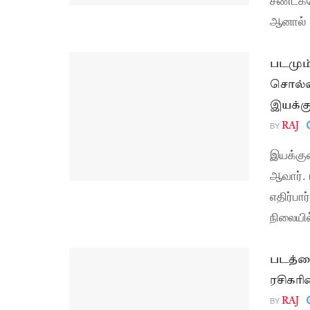
ஆனால் .
படமும்
சொல்ல 
இயக்கு
BY
RAJ
இயக்குன
ஆவார். 
எதிர்பா
நிலையில்
படத்தை
ரசிகரின
BY
RAJ