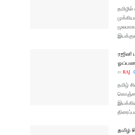
தமிழில்
முக்கிய
மூலமாக
இயக்குன
ரஜினி 
ஓப்பனா
BY
RAJ
தமிழ் ச
கொஞ்சம்
இயக்கிய
திரைப்ப
தமிழ் 