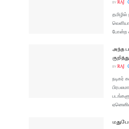
BY
RAJ
தமிழில்
வெளியான
போன்ற 
அந்த ப
குறித்
BY
RAJ
நடிகர் 
பிரபலமா
படங்களு
ஏனெனில்
மதுபோத