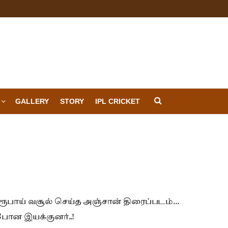
GALLERY
STORY
IPL CRICKET
ூபாய் வசூல் செய்த அஞ்சான் திரைப்படம்…
போன இயக்குனர்..!