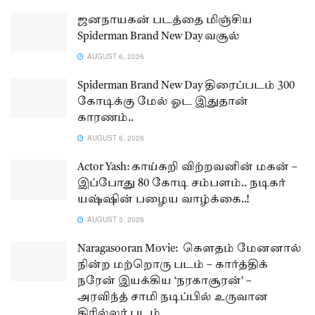
ஜனநாயகன் படத்தை மிஞ்சிய
Spiderman Brand New Day வசூல்
AUGUST 6, 2026
Spiderman Brand New Day திரைப்படம் 300
கோடிக்கு மேல் ஓட இதுதான்
காரணம்..
AUGUST 6, 2026
Actor Yash: காய்கறி விற்றவனின் மகன் –
இப்போது 80 கோடி சம்பளம்.. நடிகர்
யஷ்ஷின் பழைய வாழ்க்கை..!
AUGUST 5, 2026
Naragasooran Movie: கௌதம் மேனனால்
நின்ற மற்றொரு படம் – கார்த்திக்
நரேன் இயக்கிய ‘நரகாசூரன்’ –
அரவிந்த் சாமி நடிப்பில் உருவான
திரில்லர் படம்