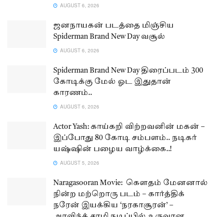
AUGUST 6, 2026
ஜனநாயகன் படத்தை மிஞ்சிய
Spiderman Brand New Day வசூல்
AUGUST 6, 2026
Spiderman Brand New Day திரைப்படம் 300
கோடிக்கு மேல் ஓட இதுதான்
காரணம்..
AUGUST 6, 2026
Actor Yash: காய்கறி விற்றவனின் மகன் –
இப்போது 80 கோடி சம்பளம்.. நடிகர்
யஷ்ஷின் பழைய வாழ்க்கை..!
AUGUST 5, 2026
Naragasooran Movie: கௌதம் மேனனால்
நின்ற மற்றொரு படம் – கார்த்திக்
நரேன் இயக்கிய ‘நரகாசூரன்’ –
அரவிந்த் சாமி நடிப்பில் உருவான