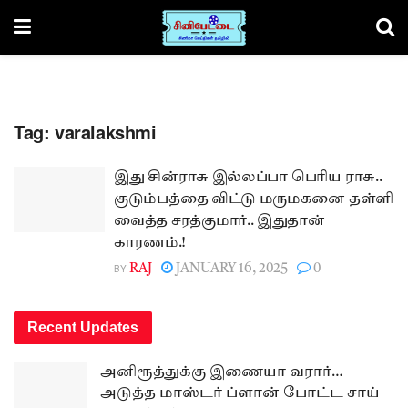
Tag:
varalakshmi
இது சின்ராசு இல்லப்பா பெரிய ராசு..
குடும்பத்தை விட்டு மருமகனை தள்ளி
வைத்த சரத்குமார்.. இதுதான்
காரணம்.!
BY
RAJ
JANUARY 16, 2025
0
Recent Updates
அனிரூத்துக்கு இணையா வரார்…
அடுத்த மாஸ்டர் ப்ளான் போட்ட சாய்