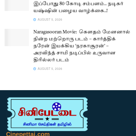
இப்போது 80 கோடி சம்பளம்.. நடிகர்
யஷ்ஷின் பழைய வாழ்க்கை..!
AUGUST 5, 2026
Naragasooran Movie: கௌதம் மேனனால்
நின்ற மற்றொரு படம் – கார்த்திக்
நரேன் இயக்கிய ‘நரகாசூரன்’ –
அரவிந்த் சாமி நடிப்பில் உருவான
திரில்லர் படம்
AUGUST 5, 2026
Cinepettai.com