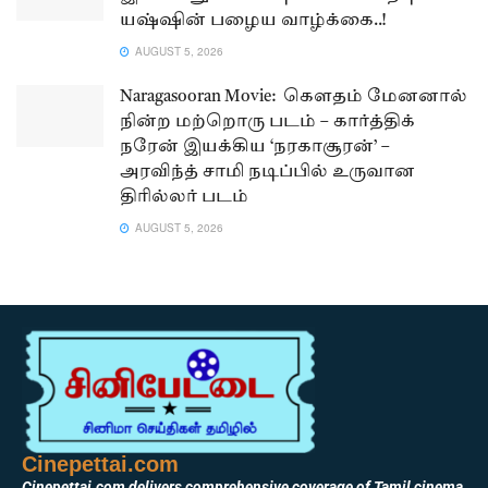
யஷ்ஷின் பழைய வாழ்க்கை..!
AUGUST 5, 2026
Naragasooran Movie: கௌதம் மேனனால்
நின்ற மற்றொரு படம் – கார்த்திக்
நரேன் இயக்கிய ‘நரகாசூரன்’ –
அரவிந்த் சாமி நடிப்பில் உருவான
திரில்லர் படம்
AUGUST 5, 2026
Cinepettai.com
Cinepettai.com delivers comprehensive coverage of Tamil cinema,