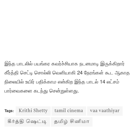
இந்த பாடலில் பயங்கர கவர்ச்சியாக நடனமாடி இருக்கிறார்
கீர்த்தி செட்டி சொல்லி வெளியாகி 24 நேரங்கள் கூட ஆகாத
நிலையில் உயிர் பதிக்காம என்கிற இந்த பாடல் 14 லட்சம்
பார்வைகளை கடந்து சென்றுள்ளது.
Tags:
Krithi Shetty
tamil cinema
vaa vaathiyar
கீர்த்தி ஷெட்டி
தமிழ் சினிமா