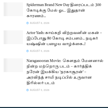
Spiderman Brand New Day திரைப்படம் 300
கோடிக்கு மேல் ஓட இதுதான்
காரணம்..
AUGUST 6, 2026
Actor Yash: காய்கறி விற்றவனின் மகன் –
இப்போது 80 கோடி சம்பளம்.. நடிகர்
யஷ்ஷின் பழைய வாழ்க்கை..!
AUGUST 5, 2026
Naragasooran Movie: கௌதம் மேனனால்
நின்ற மற்றொரு படம் – கார்த்திக்
நரேன் இயக்கிய ‘நரகாசூரன்’ –
அரவிந்த் சாமி நடிப்பில் உருவான
திரில்லர் படம்
AUGUST 5, 2026