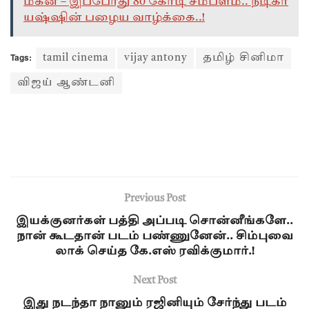
மகன் – இப்போது 80 கோடி சம்பளம்.. நடிகர்
யஷ்ஷின் பழைய வாழ்க்கை..!
Tags:
tamil cinema
vijay antony
தமிழ் சினிமா
விஜய் ஆண்டனி
Previous Post
இயக்குனர்கள் பத்தி அப்படி சொன்னீங்களே..
நான் கூடதான் படம் பண்ணுனேன்.. சிம்புவை
லாக் செய்த கே.எஸ் ரவிக்குமார்.!
Next Post
இது நடந்தா நானும் ரஜினியும் சேர்ந்து படம்