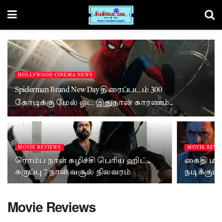
HOLLYWOOD CINEMA NEWS
Spiderman Brand New Day திரைப்படம் 300
கோடிக்கு மேல் ஓட இதுதான் காரணம்..
MOVIE REVIEWS
MOVIE REVI
ரொம்ப நாள் கழிச்சி பெரிய ஹிட்..
கைதி மாத
கருப்பு 7 நாள் வசூல் நிலவரம்
நடிக்கும் B
Movie Reviews