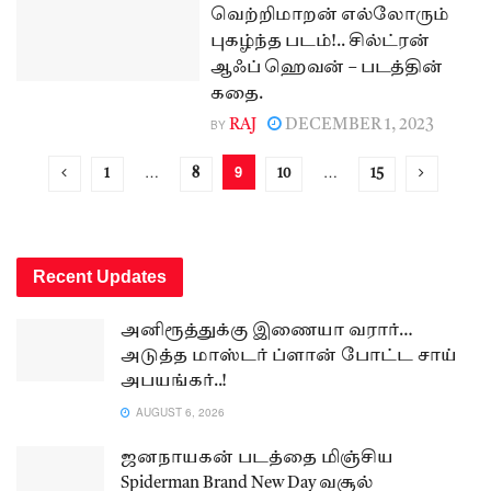
வெற்றிமாறன் எல்லோரும்
புகழ்ந்த படம்!.. சில்ட்ரன்
ஆஃப் ஹெவன் – படத்தின்
கதை.
BY
RAJ
DECEMBER 1, 2023
…
9
…
1
8
10
15
Recent Updates
அனிரூத்துக்கு இணையா வரார்…
அடுத்த மாஸ்டர் ப்ளான் போட்ட சாய்
அபயங்கர்..!
AUGUST 6, 2026
ஜனநாயகன் படத்தை மிஞ்சிய
Spiderman Brand New Day வசூல்