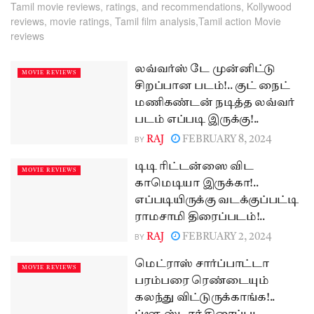
Tamil movie reviews, ratings, and recommendations, Kollywood
reviews, movie ratings, Tamil film analysis,Tamil action Movie
reviews
லவ்வர்ஸ் டே முன்னிட்டு
MOVIE REVIEWS
சிறப்பான படம்!.. குட் நைட்
மணிகண்டன் நடித்த லவ்வர்
படம் எப்படி இருக்கு!..
BY
RAJ
FEBRUARY 8, 2024
டிடி ரிட்டன்ஸை விட
MOVIE REVIEWS
காமெடியா இருக்கா!..
எப்படியிருக்கு வடக்குப்பட்டி
ராமசாமி திரைப்படம்!..
BY
RAJ
FEBRUARY 2, 2024
மெட்ராஸ் சார்ப்பாட்டா
MOVIE REVIEWS
பரம்பரை ரெண்டையும்
கலந்து விட்டுருக்காங்க!..