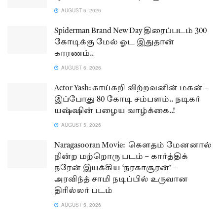
AUGUST 6, 2026
Spiderman Brand New Day திரைப்படம் 300
கோடிக்கு மேல் ஓட இதுதான்
காரணம்..
AUGUST 6, 2026
Actor Yash: காய்கறி விற்றவனின் மகன் –
இப்போது 80 கோடி சம்பளம்.. நடிகர்
யஷ்ஷின் பழைய வாழ்க்கை..!
AUGUST 5, 2026
Naragasooran Movie: கௌதம் மேனனால்
நின்ற மற்றொரு படம் – கார்த்திக்
நரேன் இயக்கிய ‘நரகாசூரன்’ –
அரவிந்த் சாமி நடிப்பில் உருவான
திரில்லர் படம்
AUGUST 5, 2026