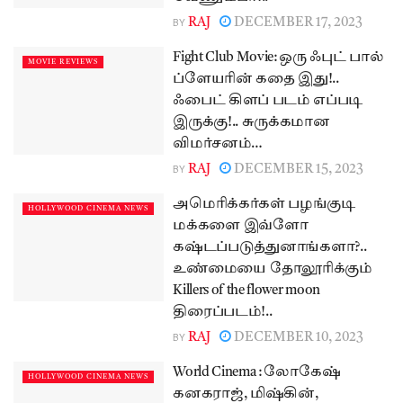
BY
RAJ
DECEMBER 17, 2023
Fight Club Movie: ஒரு ஃபுட் பால்
MOVIE REVIEWS
ப்ளேயரின் கதை இது!..
ஃபைட் கிளப் படம் எப்படி
இருக்கு!.. சுருக்கமான
விமர்சனம்…
BY
RAJ
DECEMBER 15, 2023
அமெரிக்கர்கள் பழங்குடி
HOLLYWOOD CINEMA NEWS
மக்களை இவ்ளோ
கஷ்டப்படுத்துனாங்களா?..
உண்மையை தோலூரிக்கும்
Killers of the flower moon
திரைப்படம்!..
BY
RAJ
DECEMBER 10, 2023
World Cinema : லோகேஷ்
HOLLYWOOD CINEMA NEWS
கனகராஜ், மிஷ்கின்,