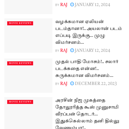
BY
RAJ
JANUARY 12, 2024
வழக்கமான ஏலியன்
MOVIE REVIEWS
படம்தானா!.. அயலான் படம்
எப்படி இருக்கு… முழு
விமர்சனம்…
BY
RAJ
JANUARY 12, 2024
முதல் பாதி மோசம்!.. சலார்
MOVIE REVIEWS
படக்கதை என்ன!..
சுருக்கமான விமர்சனம்…
BY
RAJ
DECEMBER 22, 2023
அரசின் நிஜ முகத்தை
MOVIE REVIEWS
தோலூரித்த கூஸ் முனுசாமி
வீரப்பன் தொடர்…
இதுக்கெல்லாம் தனி தில்லு
வேணும்பா!..