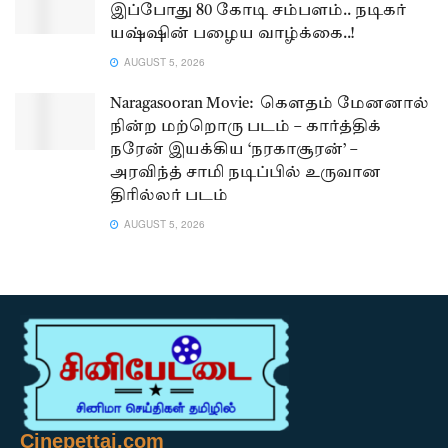
இப்போது 80 கோடி சம்பளம்.. நடிகர்
யஷ்ஷின் பழைய வாழ்க்கை..!
AUGUST 5, 2026
Naragasooran Movie: கௌதம் மேனனால்
நின்ற மற்றொரு படம் – கார்த்திக்
நரேன் இயக்கிய ‘நரகாசூரன்’ –
அரவிந்த் சாமி நடிப்பில் உருவான
திரில்லர் படம்
AUGUST 5, 2026
Cinepettai.com