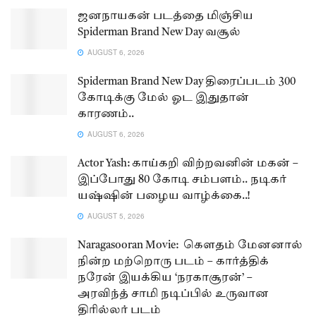
ஜனநாயகன் படத்தை மிஞ்சிய
Spiderman Brand New Day வசூல்
AUGUST 6, 2026
Spiderman Brand New Day திரைப்படம் 300
கோடிக்கு மேல் ஓட இதுதான்
காரணம்..
AUGUST 6, 2026
Actor Yash: காய்கறி விற்றவனின் மகன் –
இப்போது 80 கோடி சம்பளம்.. நடிகர்
யஷ்ஷின் பழைய வாழ்க்கை..!
AUGUST 5, 2026
Naragasooran Movie: கௌதம் மேனனால்
நின்ற மற்றொரு படம் – கார்த்திக்
நரேன் இயக்கிய ‘நரகாசூரன்’ –
அரவிந்த் சாமி நடிப்பில் உருவான
திரில்லர் படம்