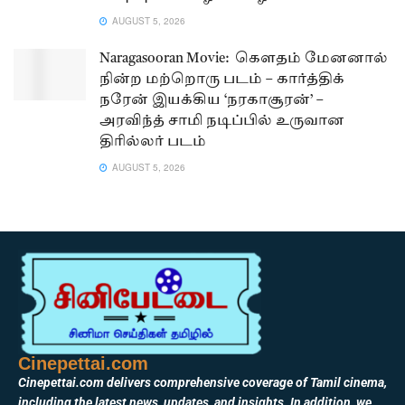
AUGUST 5, 2026
Naragasooran Movie: கௌதம் மேனனால்
நின்ற மற்றொரு படம் – கார்த்திக்
நரேன் இயக்கிய ‘நரகாசூரன்’ –
அரவிந்த் சாமி நடிப்பில் உருவான
திரில்லர் படம்
AUGUST 5, 2026
Cinepettai.com
Cinepettai.com delivers comprehensive coverage of Tamil cinema,
including the latest news, updates, and insights. In addition, we