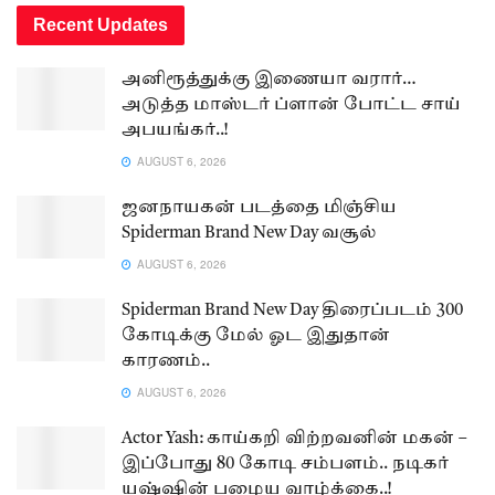
Recent Updates
அனிரூத்துக்கு இணையா வரார்…
அடுத்த மாஸ்டர் ப்ளான் போட்ட சாய்
அபயங்கர்..!
AUGUST 6, 2026
ஜனநாயகன் படத்தை மிஞ்சிய
Spiderman Brand New Day வசூல்
AUGUST 6, 2026
Spiderman Brand New Day திரைப்படம் 300
கோடிக்கு மேல் ஓட இதுதான்
காரணம்..
AUGUST 6, 2026
Actor Yash: காய்கறி விற்றவனின் மகன் –
இப்போது 80 கோடி சம்பளம்.. நடிகர்
யஷ்ஷின் பழைய வாழ்க்கை..!