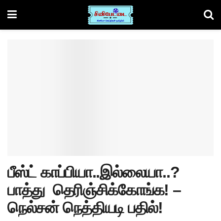
பீஸ்ட் காப்பியா..இல்லையா..?
பாத்து தெரிஞ்சிக்கோங்க! –
நெல்சன் நெத்தியடி பதில்!