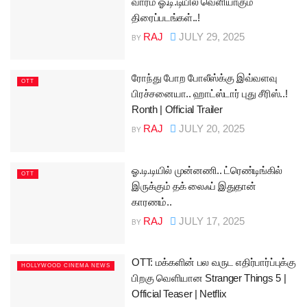
வாரம் ஓ.டி.டியில் வெளியாகும்
திரைப்படங்கள்..!
RAJ
JULY 29, 2025
BY
ரோந்து போற போலீஸ்க்கு இவ்வளவு
OTT
பிரச்சனையா.. ஹாட்ஸ்டார் புது சீரிஸ்..!
Ronth | Official Trailer
RAJ
JULY 20, 2025
BY
ஓ.டி.டியில் முன்னணி.. ட்ரெண்டிங்கில்
OTT
இருக்கும் தக் லைஃப் இதுதான்
காரணம்..
RAJ
JULY 17, 2025
BY
OTT: மக்களின் பல வருட எதிர்பார்ப்புக்கு
HOLLYWOOD CINEMA NEWS
பிறகு வெளியான Stranger Things 5 |
Official Teaser | Netflix