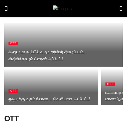
OTT
அனுபாமா நடிப்பில் வரும் த்ரில்லர் திரைப்படம்..
கிஷ்கிந்தாபுரம் ட்ரைலர் அப்டேட்.!
OTT
OTT
மகாபாரதத்தை
ஓ.டி.டிக்கு வரும் லோகா… வெளியான அப்டேட்..!
மாஸா இருக்
OTT