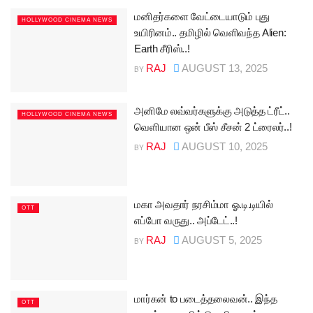
மனிதர்களை வேட்டையாடும் புது
HOLLYWOOD CINEMA NEWS
உயிரினம்.. தமிழில் வெளிவந்த Alien:
Earth சீரிஸ்..!
RAJ
AUGUST 13, 2025
BY
அனிமே லவ்வர்களுக்கு அடுத்த ட்ரீட்..
HOLLYWOOD CINEMA NEWS
வெளியான ஒன் பீஸ் சீசன் 2 ட்ரைலர்..!
RAJ
AUGUST 10, 2025
BY
மகா அவதார் நரசிம்மா ஓ.டி.டியில்
OTT
எப்போ வருது.. அப்டேட்..!
RAJ
AUGUST 5, 2025
BY
மார்கன் to படைத்தலைவன்.. இந்த
OTT