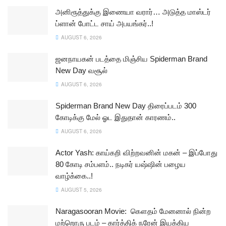
அனிரூத்துக்கு இணையா வரார்… அடுத்த மாஸ்டர்
ப்ளான் போட்ட சாய் அபயங்கர்..!
AUGUST 6, 2026
ஜனநாயகன் படத்தை மிஞ்சிய Spiderman Brand
New Day வசூல்
AUGUST 6, 2026
Spiderman Brand New Day திரைப்படம் 300
கோடிக்கு மேல் ஓட இதுதான் காரணம்..
AUGUST 6, 2026
Actor Yash: காய்கறி விற்றவனின் மகன் – இப்போது
80 கோடி சம்பளம்.. நடிகர் யஷ்ஷின் பழைய
வாழ்க்கை..!
AUGUST 5, 2026
Naragasooran Movie: கௌதம் மேனனால் நின்ற
மற்றொரு படம் – கார்த்திக் நரேன் இயக்கிய