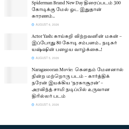
Spiderman Brand New Day திரைப்படம் 300
கோடிக்கு மேல் ஓட இதுதான்
காரணம்..
AUGUST 6, 2026
Actor Yash: காய்கறி விற்றவனின் மகன் –
இப்போது 80 கோடி சம்பளம்.. நடிகர்
யஷ்ஷின் பழைய வாழ்க்கை..!
AUGUST 5, 2026
Naragasooran Movie: கௌதம் மேனனால்
நின்ற மற்றொரு படம் – கார்த்திக்
நரேன் இயக்கிய ‘நரகாசூரன்’ –
அரவிந்த் சாமி நடிப்பில் உருவான
திரில்லர் படம்
AUGUST 5, 2026