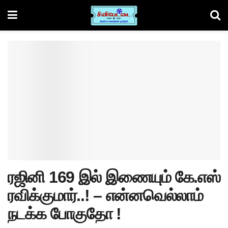
ரஜினி 169 இல் இணையும் கே.எஸ்
ரவிக்குமார்..! – என்னவெல்லாம்
நடக்க போகுதோ !