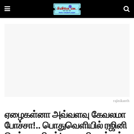
rajinikanth
ஏழைகள்னா அவ்வளவு கேவலமா
போச்சா!.. பொதுவெளியில் ரஜினி