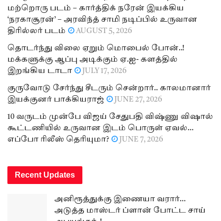
மற்றொரு படம் – கார்த்திக் நரேன் இயக்கிய
‘நரகாசூரன்’ – அரவிந்த் சாமி நடிப்பில் உருவான
திரில்லர் படம்
AUGUST 5, 2026
தொடர்ந்து விலை ஏறும் மொபைல் போன்..!
மக்களுக்கு ஆப்பு அடிக்கும் ஏ.ஐ- களத்தில்
இறங்கிய டாடா
JULY 17, 2026
குருவோடு சேர்ந்து சீடரும் சென்றார்.. காலமானார்
இயக்குனர் பாக்கியராஜ்
JUNE 27, 2026
10 வருடம் முன்பே விஜய் சேதுபதி விஷ்ணு விஷால்
கூட்டணியில் உருவான இடம் பொருள் ஏவல்…
எப்போ ரிலீஸ் தெரியுமா?
JUNE 7, 2026
Recent Updates
அனிரூத்துக்கு இணையா வரார்…
அடுத்த மாஸ்டர் ப்ளான் போட்ட சாய்