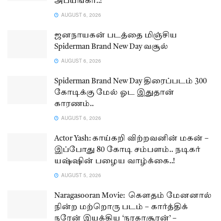
அபயங்கர்..!
AUGUST 6, 2026
ஜனநாயகன் படத்தை மிஞ்சிய
Spiderman Brand New Day வசூல்
AUGUST 6, 2026
Spiderman Brand New Day திரைப்படம் 300
கோடிக்கு மேல் ஓட இதுதான்
காரணம்..
AUGUST 6, 2026
Actor Yash: காய்கறி விற்றவனின் மகன் –
இப்போது 80 கோடி சம்பளம்.. நடிகர்
யஷ்ஷின் பழைய வாழ்க்கை..!
AUGUST 5, 2026
Naragasooran Movie: கௌதம் மேனனால்
நின்ற மற்றொரு படம் – கார்த்திக்
நரேன் இயக்கிய ‘நரகாசூரன்’ –