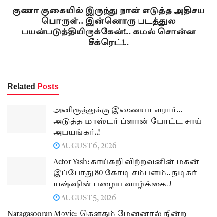
குணா குகையில் இருந்து நான் எடுத்த அதிசய
பொருள்.. இன்னொரு படத்துல
பயன்படுத்தியிருக்கேன்!.. கமல் சொன்ன
சீக்ரெட்!..
Related
Posts
அனிரூத்துக்கு இணையா வரார்…
அடுத்த மாஸ்டர் ப்ளான் போட்ட சாய்
அபயங்கர்..!
AUGUST 6, 2026
Actor Yash: காய்கறி விற்றவனின் மகன் –
இப்போது 80 கோடி சம்பளம்.. நடிகர்
யஷ்ஷின் பழைய வாழ்க்கை..!
AUGUST 5, 2026
Naragasooran Movie: கௌதம் மேனனால் நின்ற