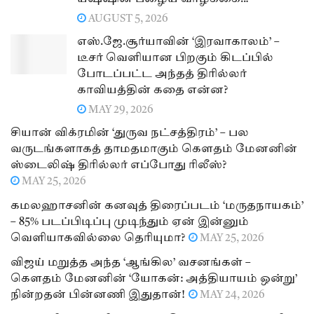
AUGUST 5, 2026
எஸ்.ஜே.சூர்யாவின் ‘இரவாகாலம்’ –
டீசர் வெளியான பிறகும் கிடப்பில்
போடப்பட்ட அந்தத் திரில்லர்
காவியத்தின் கதை என்ன?
MAY 29, 2026
சியான் விக்ரமின் ‘துருவ நட்சத்திரம்’ – பல
வருடங்களாகத் தாமதமாகும் கௌதம் மேனனின்
ஸ்டைலிஷ் திரில்லர் எப்போது ரிலீஸ்?
MAY 25, 2026
கமலஹாசனின் கனவுத் திரைப்படம் ‘மருதநாயகம்’
– 85% படப்பிடிப்பு முடிந்தும் ஏன் இன்னும்
வெளியாகவில்லை தெரியுமா?
MAY 25, 2026
விஜய் மறுத்த அந்த ‘ஆங்கில’ வசனங்கள் –
கௌதம் மேனனின் ‘யோகன்: அத்தியாயம் ஒன்று’
நின்றதன் பின்னணி இதுதான்!
MAY 24, 2026