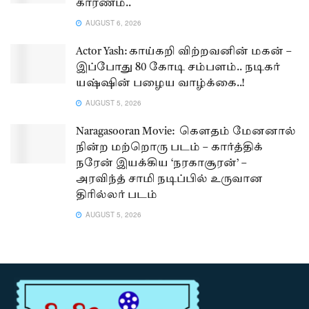
காரணம்..
AUGUST 6, 2026
Actor Yash: காய்கறி விற்றவனின் மகன் –
இப்போது 80 கோடி சம்பளம்.. நடிகர்
யஷ்ஷின் பழைய வாழ்க்கை..!
AUGUST 5, 2026
Naragasooran Movie: கௌதம் மேனனால்
நின்ற மற்றொரு படம் – கார்த்திக்
நரேன் இயக்கிய ‘நரகாசூரன்’ –
அரவிந்த் சாமி நடிப்பில் உருவான
திரில்லர் படம்
AUGUST 5, 2026