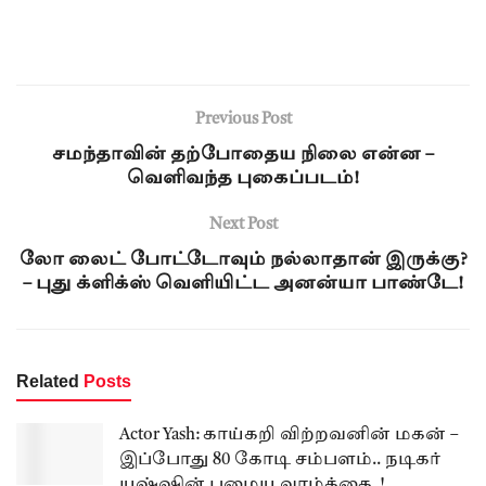
Previous Post
சமந்தாவின் தற்போதைய நிலை என்ன –
வெளிவந்த புகைப்படம்!
Next Post
லோ லைட் போட்டோவும் நல்லாதான் இருக்கு?
– புது க்ளிக்ஸ் வெளியிட்ட அனன்யா பாண்டே!
Related
Posts
Actor Yash: காய்கறி விற்றவனின் மகன் –
இப்போது 80 கோடி சம்பளம்.. நடிகர்
யஷ்ஷின் பழைய வாழ்க்கை..!