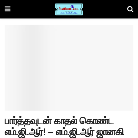
பார்த்தவுடன் காதல் கொண்ட
எம்.ஜி.ஆர்! – எம்.ஜி.ஆர் ஜானகி