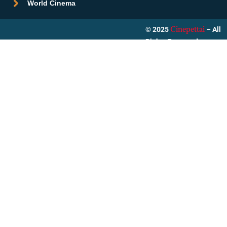
World Cinema
© 2025
– All
Cinepettai
Rights Reserved