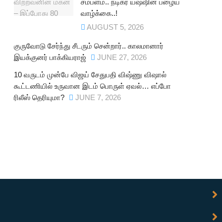
சம்பளம்.. நடிகர் யஷ்ஷின் பழைய
வாழ்க்கை..!
AUGUST 5, 2026
குருவோடு சேர்ந்து சீடரும் சென்றார்.. காலமானார்
இயக்குனர் பாக்கியராஜ்
JUNE 27, 2026
10 வருடம் முன்பே விஜய் சேதுபதி விஷ்ணு விஷால்
கூட்டணியில் உருவான இடம் பொருள் ஏவல்… எப்போ
ரிலீஸ் தெரியுமா?
JUNE 7, 2026