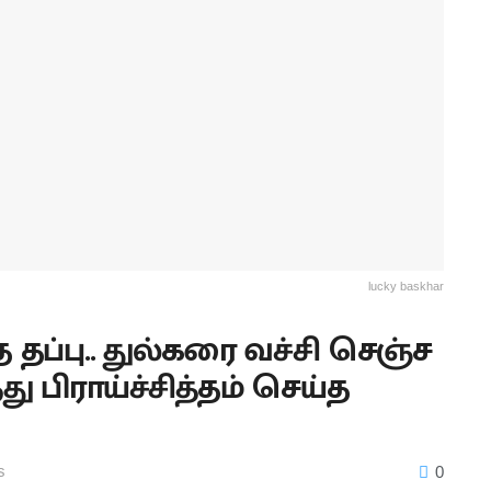
lucky baskhar
த தப்பு.. துல்கரை வச்சி செஞ்ச
ு பிராய்ச்சித்தம் செய்த
s
0