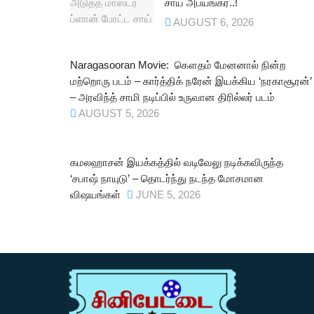
சாய் அபயங்கர்..!
AUGUST 6, 2026
Naragasooran Movie: கௌதம் மேனனால் நின்ற
மற்றொரு படம் – கார்த்திக் நரேன் இயக்கிய ‘நரகாசூரன்’
– அரவிந்த் சாமி நடிப்பில் உருவான திரில்லர் படம்
AUGUST 5, 2026
கமலஹாசன் இயக்கத்தில் வடிவேலு நடிக்கவிருந்த
‘சபாஷ் நாயுடு’ – தொடர்ந்து நடந்த மோசமான
விஷயங்கள்
JUNE 5, 2026