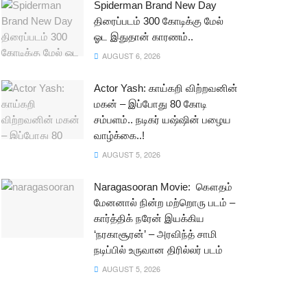
Spiderman Brand New Day
திரைப்படம் 300 கோடிக்கு மேல்
ஓட இதுதான் காரணம்..
AUGUST 6, 2026
Actor Yash: காய்கறி விற்றவனின்
மகன் – இப்போது 80 கோடி
சம்பளம்.. நடிகர் யஷ்ஷின் பழைய
வாழ்க்கை..!
AUGUST 5, 2026
Naragasooran Movie: கௌதம்
மேனனால் நின்ற மற்றொரு படம் –
கார்த்திக் நரேன் இயக்கிய
‘நரகாசூரன்’ – அரவிந்த் சாமி
நடிப்பில் உருவான திரில்லர் படம்
AUGUST 5, 2026