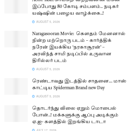
Actor Yash: காய்கறி விற்றவனின் மகன் –
இப்போது 80 கோடி சம்பளம்.. நடிகர்
யஷ்ஷின் பழைய வாழ்க்கை..!
AUGUST 5, 2026
Naragasooran Movie: கௌதம் மேனனால்
நின்ற மற்றொரு படம் – கார்த்திக்
நரேன் இயக்கிய ‘நரகாசூரன்’ –
அரவிந்த் சாமி நடிப்பில் உருவான
திரில்லர் படம்
AUGUST 5, 2026
ரெண்டாவது இடத்தில் சாதனை… மாஸ்
காட்டிய Spiderman Brand new Day
AUGUST 5, 2026
தொடர்ந்து விலை ஏறும் மொபைல்
போன்..! மக்களுக்கு ஆப்பு அடிக்கும்
ஏ.ஐ- களத்தில் இறங்கிய டாடா
JULY 17, 2026