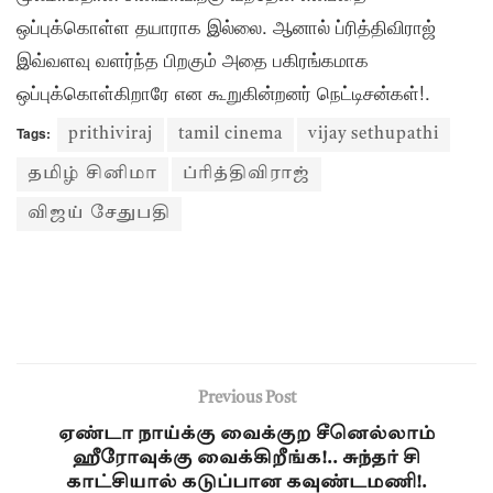
ஒப்புக்கொள்ள தயாராக இல்லை. ஆனால் ப்ரித்திவிராஜ்
இவ்வளவு வளர்ந்த பிறகும் அதை பகிரங்கமாக
ஒப்புக்கொள்கிறாரே என கூறுகின்றனர் நெட்டிசன்கள்!.
Tags:
prithiviraj
tamil cinema
vijay sethupathi
தமிழ் சினிமா
ப்ரித்திவிராஜ்
விஜய் சேதுபதி
Previous Post
ஏண்டா நாய்க்கு வைக்குற சீனெல்லாம்
ஹீரோவுக்கு வைக்கிறீங்க!.. சுந்தர் சி
காட்சியால் கடுப்பான கவுண்டமணி!.