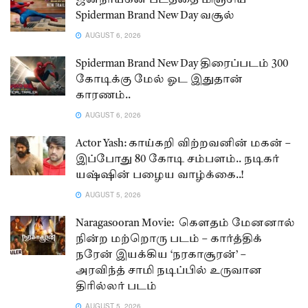
ஜனநாயகன் படத்தை மிஞ்சிய
Spiderman Brand New Day வசூல்
AUGUST 6, 2026
Spiderman Brand New Day திரைப்படம் 300
கோடிக்கு மேல் ஓட இதுதான்
காரணம்..
AUGUST 6, 2026
Actor Yash: காய்கறி விற்றவனின் மகன் –
இப்போது 80 கோடி சம்பளம்.. நடிகர்
யஷ்ஷின் பழைய வாழ்க்கை..!
AUGUST 5, 2026
Naragasooran Movie: கௌதம் மேனனால்
நின்ற மற்றொரு படம் – கார்த்திக்
நரேன் இயக்கிய ‘நரகாசூரன்’ –
அரவிந்த் சாமி நடிப்பில் உருவான
திரில்லர் படம்
AUGUST 5, 2026