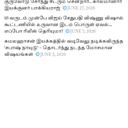
குருவோடு சேர்ந்து சீடரும் சென்றார்.. காலமானார்
இயக்குனர் பாக்கியராஜ்
JUNE 27, 2026
10 வருடம் முன்பே விஜய் சேதுபதி விஷ்ணு விஷால்
கூட்டணியில் உருவான இடம் பொருள் ஏவல்…
எப்போ ரிலீஸ் தெரியுமா?
JUNE 7, 2026
கமலஹாசன் இயக்கத்தில் வடிவேலு நடிக்கவிருந்த
‘சபாஷ் நாயுடு’ – தொடர்ந்து நடந்த மோசமான
விஷயங்கள்
JUNE 5, 2026