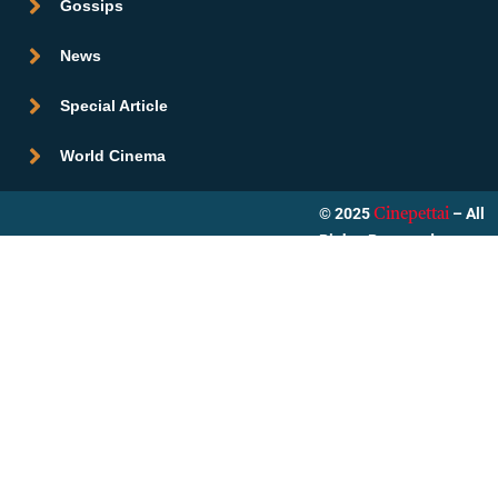
Gossips
News
Special Article
World Cinema
© 2025
– All
Cinepettai
Rights Reserved