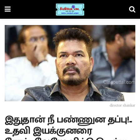
director shankar
இதுதான் நீ பண்ணுன தப்பு!..
உதவி இயக்குனரை