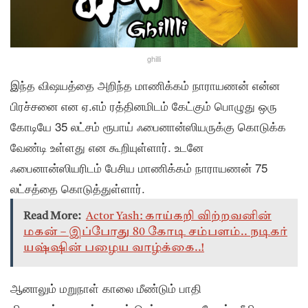
ghilli
இந்த விஷயத்தை அறிந்த மாணிக்கம் நாராயணன் என்ன
பிரச்சனை என ஏ.எம் ரத்தினமிடம் கேட்கும் பொழுது ஒரு
கோடியே 35 லட்சம் ரூபாய் ஃபைனான்ஸியருக்கு கொடுக்க
வேண்டி உள்ளது என கூறியுள்ளார். உடனே
ஃபைனான்ஸியரிடம் பேசிய மாணிக்கம் நாராயணன் 75
லட்சத்தை கொடுத்துள்ளார்.
Read More:
Actor Yash: காய்கறி விற்றவனின்
மகன் – இப்போது 80 கோடி சம்பளம்.. நடிகர்
யஷ்ஷின் பழைய வாழ்க்கை..!
ஆனாலும் மறுநாள் காலை மீண்டும் பாதி