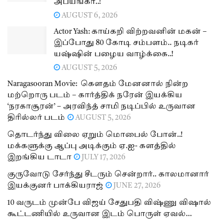
அபயங்கர்..!
AUGUST 6, 2026
Actor Yash: காய்கறி விற்றவனின் மகன் –
இப்போது 80 கோடி சம்பளம்.. நடிகர்
யஷ்ஷின் பழைய வாழ்க்கை..!
AUGUST 5, 2026
Naragasooran Movie: கௌதம் மேனனால் நின்ற
மற்றொரு படம் – கார்த்திக் நரேன் இயக்கிய
‘நரகாசூரன்’ – அரவிந்த் சாமி நடிப்பில் உருவான
திரில்லர் படம்
AUGUST 5, 2026
தொடர்ந்து விலை ஏறும் மொபைல் போன்..!
மக்களுக்கு ஆப்பு அடிக்கும் ஏ.ஐ- களத்தில்
இறங்கிய டாடா
JULY 17, 2026
குருவோடு சேர்ந்து சீடரும் சென்றார்.. காலமானார்
இயக்குனர் பாக்கியராஜ்
JUNE 27, 2026
10 வருடம் முன்பே விஜய் சேதுபதி விஷ்ணு விஷால்
கூட்டணியில் உருவான இடம் பொருள் ஏவல்…