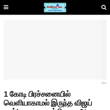
vijay
1 கோடி பிரச்சனையில்
வெளியாகாமல் இருந்த விஜய்