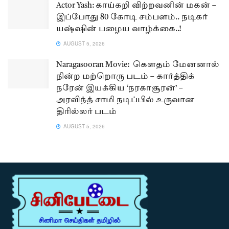
Actor Yash: காய்கறி விற்றவனின் மகன் –
இப்போது 80 கோடி சம்பளம்.. நடிகர்
யஷ்ஷின் பழைய வாழ்க்கை..!
AUGUST 5, 2026
Naragasooran Movie: கௌதம் மேனனால்
நின்ற மற்றொரு படம் – கார்த்திக்
நரேன் இயக்கிய ‘நரகாசூரன்’ –
அரவிந்த் சாமி நடிப்பில் உருவான
திரில்லர் படம்
AUGUST 5, 2026