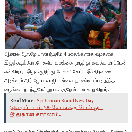
ஆனால் ஆர்.ஜே பாலாஜியுமே 4 மாதங்களாக வழக்கை
இழுத்தடிக்கிறாரே தவிர வழக்கை முடித்து வைக்க மாட்டேன்
என்கிறார். இதுக்குறித்து கேள்வி கேட்ட இந்திரன்ஸை
அடிக்கும் ஆர்.ஜே பாலாஜி என்னை தாண்டி எப்படி இந்த
வழக்கை நடந்துரேன்னு பாக்குறேன் என கூறுகிறார்.
Read More:
Spiderman Brand New Day
திரைப்படம் 300 கோடிக்கு மேல் ஓட
இதுதான் காரணம்..
மனம் வெறுத்த இந்திரன்ஸ் கருப்பசாமியை வேண்டி மிளகாய்