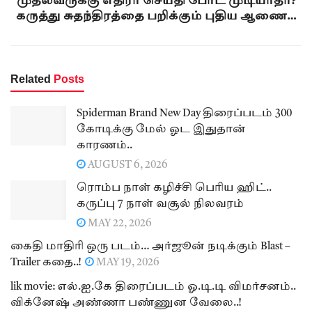
முதல்வருக்கு எதிரா செய்தி போட முடியாதா?
கருத்து சுதந்திரத்தை பறிக்கும் புதிய ஆணை…
Related
Posts
Spiderman Brand New Day திரைப்படம் 300
கோடிக்கு மேல் ஓட இதுதான்
காரணம்..
AUGUST 6, 2026
ரொம்ப நாள் கழிச்சி பெரிய ஹிட்..
கருப்பு 7 நாள் வசூல் நிலவரம்
MAY 22, 2026
கைதி மாதிரி ஒரு படம்… அர்ஜூன் நடிக்கும் Blast –
Trailer கதை..!
MAY 19, 2026
lik movie: எல்.ஐ.கே திரைப்படம் ஓ.டி.டி விமர்சனம்..
விக்னேஷ் அண்ணா பண்ணுன வேலை..!