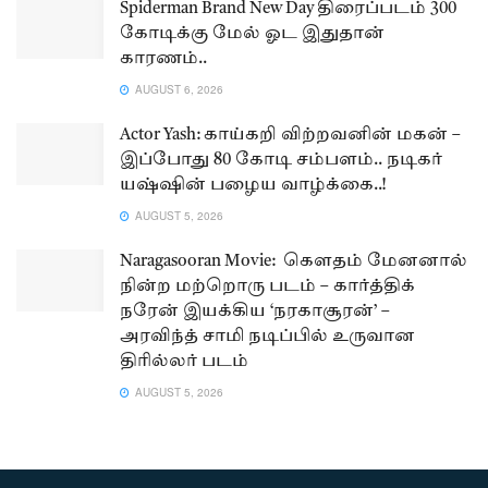
Spiderman Brand New Day திரைப்படம் 300
கோடிக்கு மேல் ஓட இதுதான்
காரணம்..
AUGUST 6, 2026
Actor Yash: காய்கறி விற்றவனின் மகன் –
இப்போது 80 கோடி சம்பளம்.. நடிகர்
யஷ்ஷின் பழைய வாழ்க்கை..!
AUGUST 5, 2026
Naragasooran Movie: கௌதம் மேனனால்
நின்ற மற்றொரு படம் – கார்த்திக்
நரேன் இயக்கிய ‘நரகாசூரன்’ –
அரவிந்த் சாமி நடிப்பில் உருவான
திரில்லர் படம்
AUGUST 5, 2026