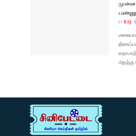
முன்னழ
பண்ணு
BY
RAJ
மலையாளத
திரைப்ப
கதாபாத
அதற்கு 