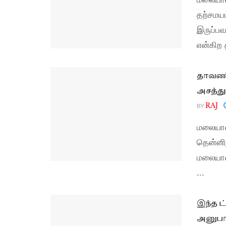
தற்சமயம
இருப்பவ
என்கிற த
தாவணி
அசத்து
BY
RAJ
மலையாள 
தென்னி
மலையாளத
...
இந்த ட
அனுபா