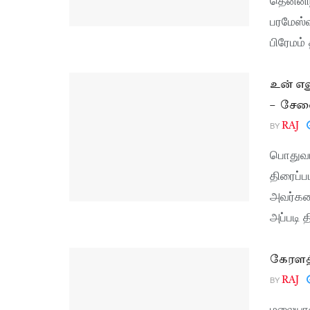
பரமேஸ்
பிரேமம்
உன் எல
– சேலை
BY
RAJ
பொதுவா
திரைப்ப
அவர்கள
அப்படி 
கேரளத
BY
RAJ
மலையாள 