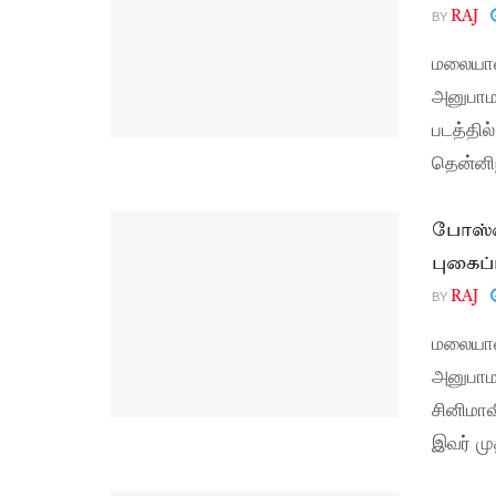
BY
RAJ
மலையாள
அனுபாமா
படத்தில்
தென்னிந
போஸ்ன
புகைப்
BY
RAJ
மலையாள 
அனுபாமா
சினிமா
இவர் மு