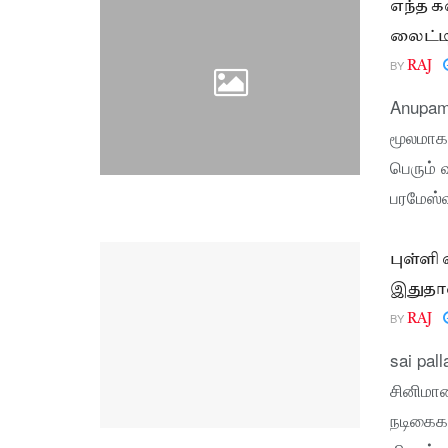
எந்த 
லைட்டி
BY
RAJ
Anupama
மூலமாக 
பெரும் 
பரமேஸ்வ
புள்ளி
இதுதா
BY
RAJ
sai pal
சினிமா
நடிகைக