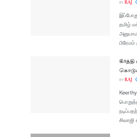
BY
RAJ
இப்போத
தமிழ் ம
அனுபாம
பிரேமம் 
கீர்த்
கொடுமை
BY
RAJ
Keerth
பொறுத்
நடிப்பத
சிவாஜி 