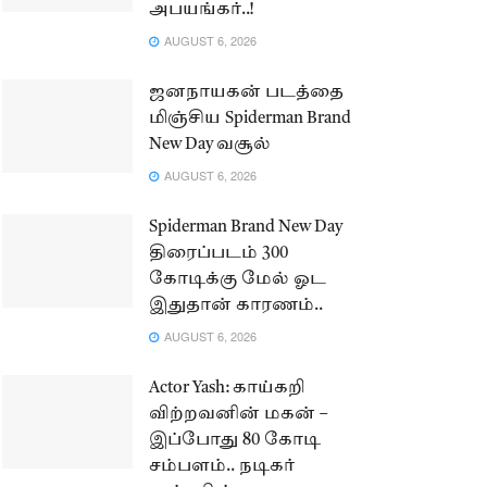
அபயங்கர்..!
AUGUST 6, 2026
ஜனநாயகன் படத்தை
மிஞ்சிய Spiderman Brand
New Day வசூல்
AUGUST 6, 2026
Spiderman Brand New Day
திரைப்படம் 300
கோடிக்கு மேல் ஓட
இதுதான் காரணம்..
AUGUST 6, 2026
Actor Yash: காய்கறி
விற்றவனின் மகன் –
இப்போது 80 கோடி
சம்பளம்.. நடிகர்