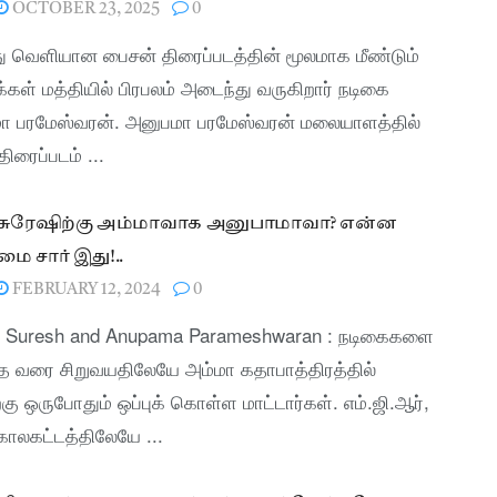
OCTOBER 23, 2025
0
ு வெளியான பைசன் திரைப்படத்தின் மூலமாக மீண்டும்
க்கள் மத்தியில் பிரபலம் அடைந்து வருகிறார் நடிகை
ா பரமேஸ்வரன். அனுபமா பரமேஸ்வரன் மலையாளத்தில்
திரைப்படம் ...
தி சுரேஷிற்கு அம்மாவாக அனுபாமாவா? என்ன
 சார் இது!..
FEBRUARY 12, 2024
0
y Suresh and Anupama Parameshwaran : நடிகைகளை
த வரை சிறுவயதிலேயே அம்மா கதாபாத்திரத்தில்
ற்கு ஒருபோதும் ஒப்புக் கொள்ள மாட்டார்கள். எம்.ஜி.ஆர்,
காலகட்டத்திலேயே ...