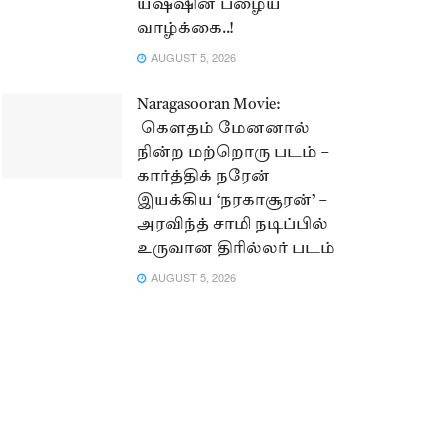
யஷ்ஷின் பழைய
வாழ்க்கை..!
AUGUST 5, 2026
Naragasooran Movie:
கௌதம் மேனனால்
நின்ற மற்றொரு படம் –
கார்த்திக் நரேன்
இயக்கிய ‘நரகாசூரன்’ –
அரவிந்த் சாமி நடிப்பில்
உருவான திரில்லர் படம்
AUGUST 5, 2026