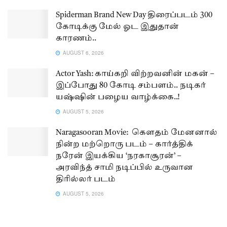
Spiderman Brand New Day திரைப்படம் 300
கோடிக்கு மேல் ஓட இதுதான்
காரணம்..
AUGUST 6, 2026
Actor Yash: காய்கறி விற்றவனின் மகன் –
இப்போது 80 கோடி சம்பளம்.. நடிகர்
யஷ்ஷின் பழைய வாழ்க்கை..!
AUGUST 5, 2026
Naragasooran Movie: கௌதம் மேனனால்
நின்ற மற்றொரு படம் – கார்த்திக்
நரேன் இயக்கிய ‘நரகாசூரன்’ –
அரவிந்த் சாமி நடிப்பில் உருவான
திரில்லர் படம்
AUGUST 5, 2026