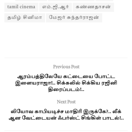
tamil cinema
எம்.ஜி.ஆர்
கண்ணதாசன்
தமிழ் சினிமா
மேஜர் சுந்தர்ராஜன்
Previous Post
ஆரம்பத்திலேயே கட்டையை போட்ட
இளையராஜா!.. சிக்கலில் சிக்கிய ரஜினி
திரைப்படம்!..
Next Post
லியோவ காபியடிச்ச மாதிரி இருக்கே?.. லீக்
ஆன வேட்டையன் ஃபர்ஸ்ட் சிங்கிள் பாடல்!..