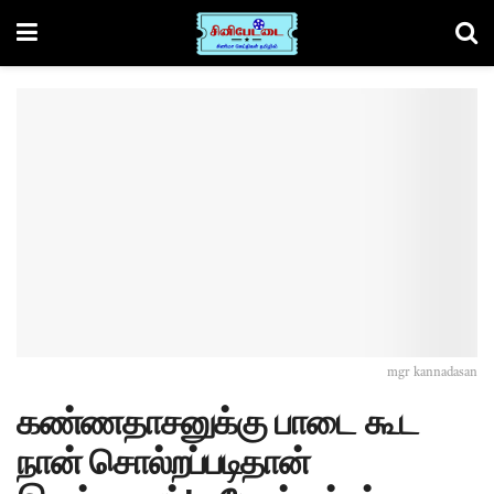
mgr kannadasan
கண்ணதாசனுக்கு பாடை கூட
நான் சொல்றப்படிதான்