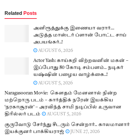
Related
Posts
அனிரூத்துக்கு இணையா வரார்…
அடுத்த மாஸ்டர் ப்ளான் போட்ட சாய்
அபயங்கர்..!
AUGUST 6, 2026
Actor Yash: காய்கறி விற்றவனின் மகன் –
இப்போது 80 கோடி சம்பளம்.. நடிகர்
யஷ்ஷின் பழைய வாழ்க்கை..!
AUGUST 5, 2026
Naragasooran Movie: கௌதம் மேனனால் நின்ற
மற்றொரு படம் – கார்த்திக் நரேன் இயக்கிய
‘நரகாசூரன்’ – அரவிந்த் சாமி நடிப்பில் உருவான
திரில்லர் படம்
AUGUST 5, 2026
குருவோடு சேர்ந்து சீடரும் சென்றார்.. காலமானார்
இயக்குனர் பாக்கியராஜ்
JUNE 27, 2026