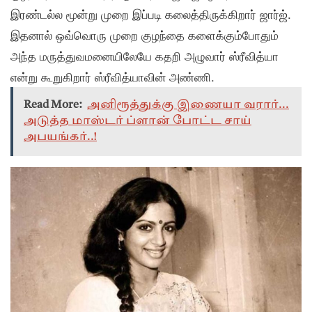
இரண்டல்ல மூன்று முறை இப்படி கலைத்திருக்கிறார் ஜார்ஜ்.
இதனால் ஒவ்வொரு முறை குழந்தை களைக்கும்போதும்
அந்த மருத்துவமனையிலேயே கதறி அழுவார் ஸ்ரீவித்யா
என்று கூறுகிறார் ஸ்ரீவித்யாவின் அண்ணி.
Read More:
அனிரூத்துக்கு இணையா வரார்...
அடுத்த மாஸ்டர் ப்ளான் போட்ட சாய்
அபயங்கர்..!