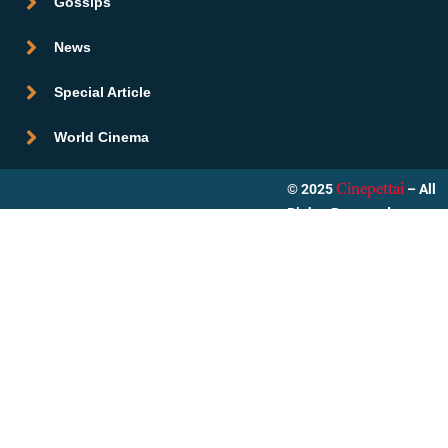
Gossips
News
Special Article
World Cinema
© 2025
– All
Cinepettai
Rights Reserved