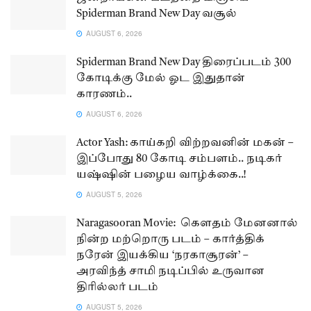
Spiderman Brand New Day வசூல்
AUGUST 6, 2026
Spiderman Brand New Day திரைப்படம் 300
கோடிக்கு மேல் ஓட இதுதான்
காரணம்..
AUGUST 6, 2026
Actor Yash: காய்கறி விற்றவனின் மகன் –
இப்போது 80 கோடி சம்பளம்.. நடிகர்
யஷ்ஷின் பழைய வாழ்க்கை..!
AUGUST 5, 2026
Naragasooran Movie: கௌதம் மேனனால்
நின்ற மற்றொரு படம் – கார்த்திக்
நரேன் இயக்கிய ‘நரகாசூரன்’ –
அரவிந்த் சாமி நடிப்பில் உருவான
திரில்லர் படம்
AUGUST 5, 2026