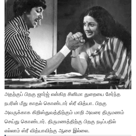
அதற்குப் பிறகு ஜார்ஜ் என்கிற சினிமா துறையை சேர்ந்த
நபரின் மீது காதல் கொண்டார் ஸ்ரீ வித்யா. பிறகு
அவருக்காக கிறிஸ்துவத்திற்கும் மாறி அவரை திருமணம்
செய்து கொண்டார். திருமணத்திற்கு பிறகு நடிப்பதில்
எல்லாம் ஸ்ரீ வித்யாவிற்கு ஆசை இல்லை.