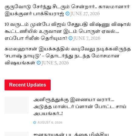
குருவோடு சேர்ந்து சீடரும் சென்றார்.. காலமானார்
இயக்குனர் பாக்கியராஜ்
JUNE 27, 2026
10 வருடம் முன்பே விஜய் சேதுபதி விஷ்ணு விஷால்
கூட்டணியில் உருவான இடம் பொருள் ஏவல்…
எப்போ ரிலீஸ் தெரியுமா?
JUNE 7, 2026
கமலஹாசன் இயக்கத்தில் வடிவேலு நடிக்கவிருந்த
‘சபாஷ் நாயுடு’ – தொடர்ந்து நடந்த மோசமான
விஷயங்கள்
JUNE 5, 2026
Recent Updates
அனிரூத்துக்கு இணையா வரார்…
அடுத்த மாஸ்டர் ப்ளான் போட்ட சாய்
அபயங்கர்..!
AUGUST 6, 2026
ஜனநாயகன் படத்தை மிஞ்சிய