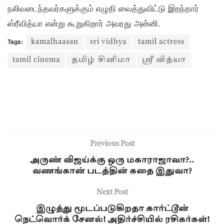
நலிவடைந்தவர்களுக்கும் எழுதி வைத்துவிட்டு இறந்தார்
ஸ்ரீவித்யா என்று கூறுகிறார் அவரது அன்னி.
Tags:
kamalhaasan
sri vidhya
tamil actress
tamil cinema
தமிழ் சினிமா
ஸ்ரீ வித்யா
Previous Post
அருண் விஜய்க்கு ஒரு மகாராஜாவா?..
வணங்கான் படத்தின் கதை இதுவா?
Next Post
இழுத்து மூடப்படுகிறதா கார்ட்டூன்
நெட்வொர்க் சேனல்! அதிர்ச்சியில் ரசிகர்கள்!