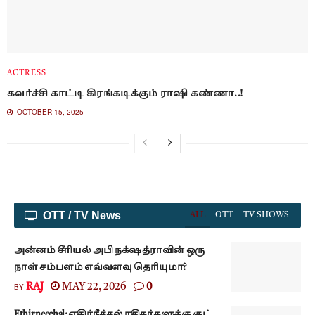
ACTRESS
கவர்ச்சி காட்டி கிரங்கடிக்கும் ராஷி கண்ணா..!
OCTOBER 15, 2025
OTT / TV News
ALL
OTT
TV SHOWS
அன்னம் சீரியல் அபி நக்‌ஷத்ராவின் ஒரு
நாள் சம்பளம் எவ்வளவு தெரியுமா?
BY
RAJ
MAY 22, 2026
0
Ethir neechal: எதிர்நீச்சல் ரசிகர்களுக்கு குட்