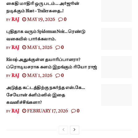
கைதி மாதிரி ஒரு படம்… அர்ஜூன்
நடிக்கும் Blast – Trailer கதை..!
BY
RAJ
MAY 19, 2026
0
புதிதாக வரும் Spiderman Noir… ரெண்டு
வகையில் பார்க்கலாம்.
BY
RAJ
MAY 1, 2026
0
Rio raj: அதுக்குள்ள தயாரிப்பாளரா?
ப்ரொடியசராக களம் இறங்கும் ரியோ ராஜ்
BY
RAJ
MAY 1, 2026
0
அடுத்த கட்டத்திற்கு நகர்ந்த எஸ்.கே…
சேயோன் க்ளிம்ஸில் இதை
கவனிச்சீங்களா?
BY
RAJ
FEBRUARY 17, 2026
0